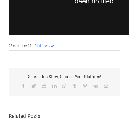
22 septembre 14
|
5 minutes avec ...
Share This Story, Choose Your Platform!
Facebook
Twitter
Reddit
LinkedIn
WhatsApp
Tumblr
Pinterest
Vk
Email
Related Posts