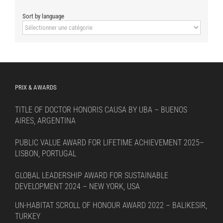
Sort by language
Sort
by
language
PRIX & AWARDS
TITLE OF DOCTOR HONORIS CAUSA BY UBA – BUENOS
AIRES, ARGENTINA
PUBLIC VALUE AWARD FOR LIFETIME ACHIEVEMENT 2025–
LISBON, PORTUGAL
GLOBAL LEADERSHIP AWARD FOR SUSTAINABLE
DEVELOPMENT 2024 – NEW YORK, USA
UN-HABITAT SCROLL OF HONOUR AWARD 2022 – BALIKESIR,
TURKEY