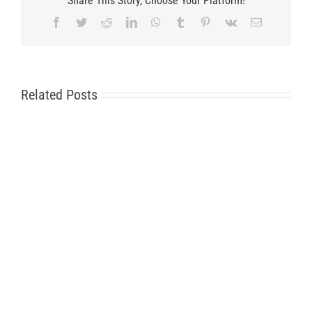
Share This Story, Choose Your Platform!
Facebook
Twitter
Reddit
LinkedIn
WhatsApp
Tumblr
Pinterest
Vk
Email
Related Posts