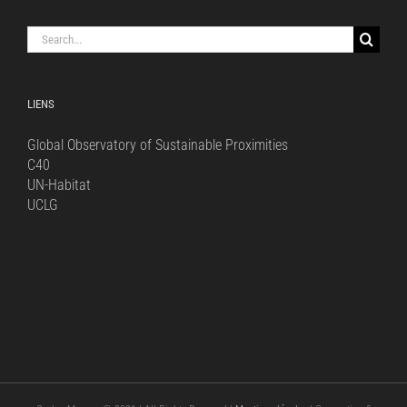
Search
for:
LIENS
Global Observatory of Sustainable Proximities
C40
UN-Habitat
UCLG