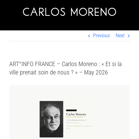
Skip
to
content
Previous
Next
ART°INFO FRANCE – Carlos Moreno : « Et si la
ville prenait soin de nous ? » – May 2026