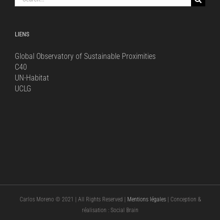
for:
LIENS
Global Observatory of Sustainable Proximities
C40
UN-Habitat
UCLG
Carlos Moreno © 2021 | All Rights Reserved |
Mentions légales
| Conception &
réalisation : Social Brain