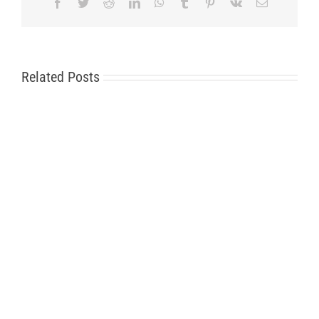
Facebook
Twitter
Reddit
LinkedIn
WhatsApp
Tumblr
Pinterest
Vk
Email
Related Posts