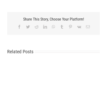
Share This Story, Choose Your Platform!
Facebook
Twitter
Reddit
LinkedIn
WhatsApp
Tumblr
Pinterest
Vk
Email
Related Posts