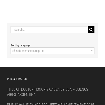
Search
for:
Sort by language
Sort
by
language
PRIX & AWARDS
TITLE OF DOCTOR HONORIS CAUSA BY UBA – BUENOS
AIRES, ARGENTINA
PUBLIC VALUE AWARD FOR LIFETIME ACHIEVEMENT 2025–