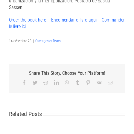
urbanización y la metropolización. Posfacio de Saskia
Sassen.
Order the book here – Encomendar o livro aqui – Commander
le livre ici
14 décembre 23
|
Ouvrages et Textes
Share This Story, Choose Your Platform!
Facebook
Twitter
Reddit
LinkedIn
WhatsApp
Tumblr
Pinterest
Vk
Email
Related Posts