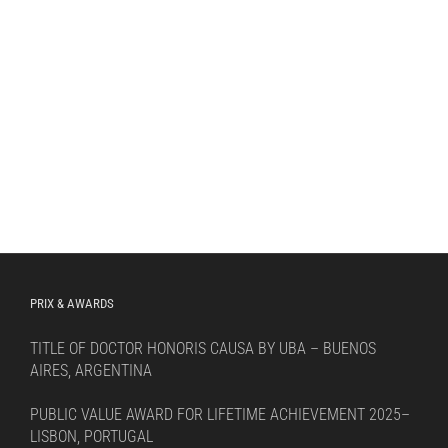
PRIX & AWARDS
TITLE OF DOCTOR HONORIS CAUSA BY UBA – BUENOS
AIRES, ARGENTINA
PUBLIC VALUE AWARD FOR LIFETIME ACHIEVEMENT 2025–
LISBON, PORTUGAL