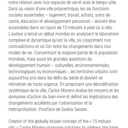
notre relation avec nos espaces de vie et avec le temps utile.
Dans sa vision d’une ville polycentrique, les six fonctions
sociales essentielles – logement, travail, achats, soins de
santé, éducation et développement personnel – doivent être
accessibles dans un rayon de 15 minutes à pied ou à vélo.
L’auteur a lancé un débat mondial en analysant le laboratoire
complexe et dynamique qu’est la ville, où s’expriment nos
contradictions et où l’on teste les changements dans nos
modes de vie. Concentrant la majeure partie de la population
mondiale, mais aussi les grandes questions du
développement humain – culturelles, environnementales,
technologiques ou économiques -, les territoires urbains sont
aujourd’hui pris dans les défis du siècle et doivent se
réinventer de toute urgence. En proposant une décodification
systémique de la ville, Carlos Moreno évalue les moyens et les
domaines d’action du bien-vivre et définit les implications des
changements accélérés par l’urbanisation et la
métropolisation. Postface de Saskia Sassen.
Creator of the globally known concept of the « 15-minute
city, » Carlos Moreno proposes solutions to address the triple