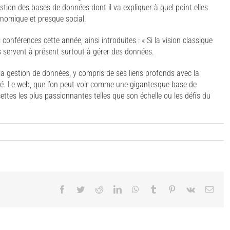
tion des bases de données dont il va expliquer à quel point elles
onomique et presque social.
 conférences cette année, ainsi introduites : « Si la vision classique
ls servent à présent surtout à gérer des données.
 gestion de données, y compris de ses liens profonds avec la
té. Le web, que l’on peut voir comme une gigantesque base de
ettes les plus passionnantes telles que son échelle ou les défis du
Facebook
Twitter
Reddit
LinkedIn
WhatsApp
Tumblr
Pinterest
Vk
Emai