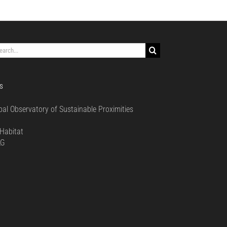
rch
S
bal Observatory of Sustainable Proximities
0
Habitat
LG