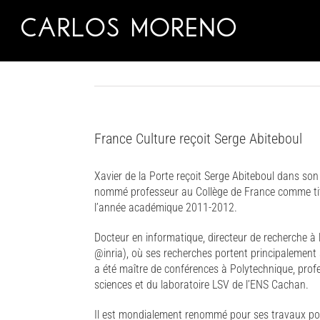
Skip
to
content
France Culture reçoit Serge Abiteboul
Xavier de la Porte reçoit Serge Abiteboul dans son 
nommé professeur au Collège de France comme titu
l’année académique 2011-2012.
Docteur en informatique, directeur de recherche à 
@inria), où ses recherches portent principalement
a été maître de conférences à Polytechnique, profe
sciences et du laboratoire LSV de l’ENS Cachan.
Il est mondialement renommé pour ses travaux po