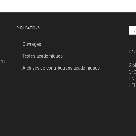
PUBLICATIONS
Sea
for:
Ouvrages
LIEN
Textes académiques
ENT
Glo
Archives de contributions académiques
C4
UN-
UC