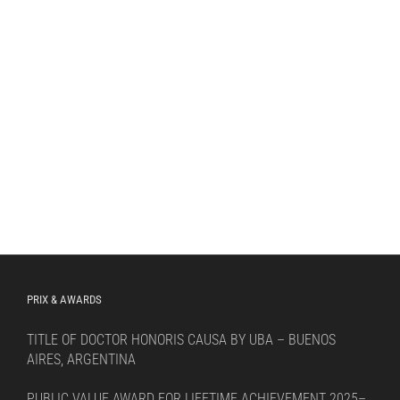
PRIX & AWARDS
TITLE OF DOCTOR HONORIS CAUSA BY UBA – BUENOS
AIRES, ARGENTINA
PUBLIC VALUE AWARD FOR LIFETIME ACHIEVEMENT 2025–