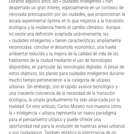
Durante algunos años, las « ciudades inteligentes » han
despertado un gran interés, especialmente en un contexto de
renovada preocupación por las ciudades, que proporcionan la
escala experimental óptima en lo que respecta a la transición
ecológica y la resiliencia frente al cambio climático. Aunque
no existe una definición aceptada unánimemente, las
« ciudades inteligentes » tienen características ampliamente
reconocidas: conciliar el desarrollo económico, una huella
ambiental reducida y la mejora de la calidad de vida de los
habitantes de la ciudad mediante el uso de tecnologías
disponibles, en particular las tecnologías digitales. A pesar de
estos objetivos, los planes para ciudades inteligentes durante
mucho tiempo pertenecieron a la categoría de utopías
urbanas. Sin embargo, con el rápido avance tecnológico y
una creciente conciencia de la necesidad de la transición
ecológica, la utopía gradualmente ha sido alcanzada por la
realidad. En este artículo, Carlos Moreno nos muestra cómo
la « inteligencia » urbana representa un nuevo paradigma
para el pensamiento utópico y puede ofrecer una
oportunidad real para la evolución de nuestras áreas urbanas
y sus ciudadanos. También enfatiza la importancia de no