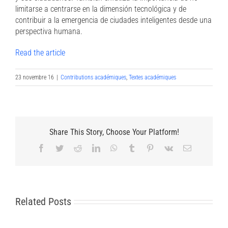
limitarse a centrarse en la dimensión tecnológica y de
contribuir a la emergencia de ciudades inteligentes desde una
perspectiva humana.
Read the article
23 novembre 16
|
Contributions académiques
,
Textes académiques
Share This Story, Choose Your Platform!
Facebook
Twitter
Reddit
LinkedIn
WhatsApp
Tumblr
Pinterest
Vk
Email
Related Posts