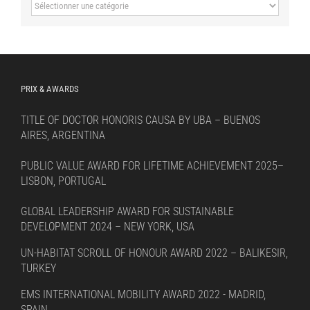
Sort
by
language
PRIX & AWARDS
TITLE OF DOCTOR HONORIS CAUSA BY UBA – BUENOS
AIRES, ARGENTINA
PUBLIC VALUE AWARD FOR LIFETIME ACHIEVEMENT 2025–
LISBON, PORTUGAL
GLOBAL LEADERSHIP AWARD FOR SUSTAINABLE
DEVELOPMENT 2024 – NEW YORK, USA
UN-HABITAT SCROLL OF HONOUR AWARD 2022 – BALIKESIR,
TURKEY
EMS INTERNATIONAL MOBILITY AWARD 2022 - MADRID,
SPAIN