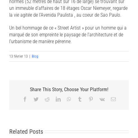
normes (52 mètres de haut sur 16 de large) se trouvant sur
un immeuble d’affaires de 18 étages Oscar Niemeyer, regarde
la vie agitée de l’Avenida Paulista , au coeur de Sao Paulo.
Un bel hommage de ce « Street Artist » pour un homme qui a
marqué de son empreinte le paysage de l’architecture et de
l’urbanisme de manière pérenne.
13 février 13
|
Blog
Share This Story, Choose Your Platform!
Facebook
Twitter
Reddit
LinkedIn
WhatsApp
Tumblr
Pinterest
Vk
Email
Related Posts