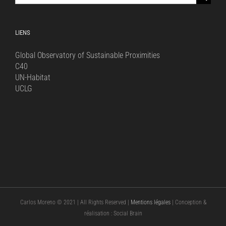
for:
LIENS
Global Observatory of Sustainable Proximities
C40
UN-Habitat
UCLG
Carlos Moreno © 2021 | All Rights Reserved |
Mentions légales
| Conception &
réalisation : Social Brain