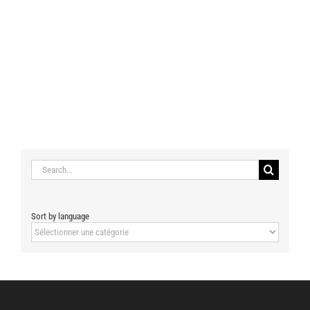
Search
for:
Sort by language
Sort
by
language