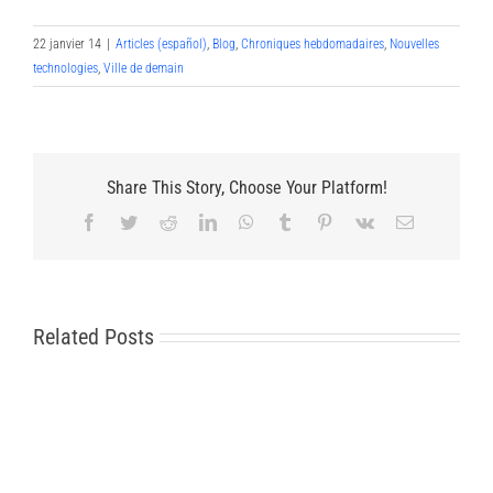
22 janvier 14
|
Articles (español)
,
Blog
,
Chroniques hebdomadaires
,
Nouvelles
technologies
,
Ville de demain
Share This Story, Choose Your Platform!
Facebook
Twitter
Reddit
LinkedIn
WhatsApp
Tumblr
Pinterest
Vk
Email
Related Posts