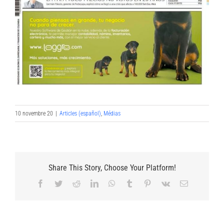
10 novembre 20
|
Articles (español)
,
Médias
Share This Story, Choose Your Platform!
Facebook
Twitter
Reddit
LinkedIn
WhatsApp
Tumblr
Pinterest
Vk
Email