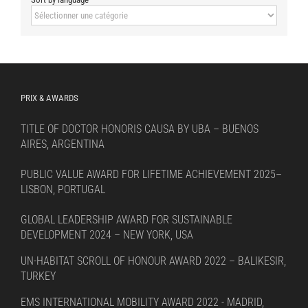
Sort
by
language
PRIX & AWARDS
TITLE OF DOCTOR HONORIS CAUSA BY UBA – BUENOS
AIRES, ARGENTINA
PUBLIC VALUE AWARD FOR LIFETIME ACHIEVEMENT 2025–
LISBON, PORTUGAL
GLOBAL LEADERSHIP AWARD FOR SUSTAINABLE
DEVELOPMENT 2024 – NEW YORK, USA
UN-HABITAT SCROLL OF HONOUR AWARD 2022 – BALIKESIR,
TURKEY
EMS INTERNATIONAL MOBILITY AWARD 2022 - MADRID,