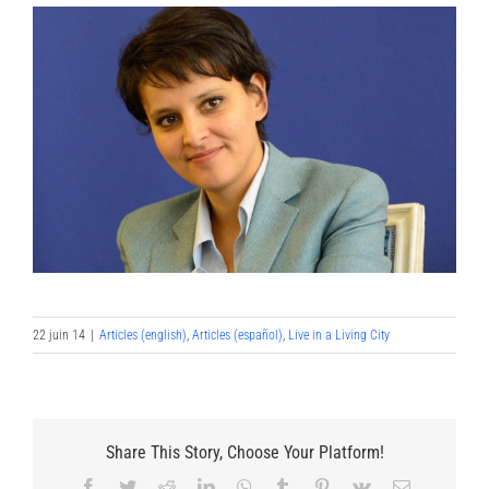
22 juin 14
|
Articles (english)
,
Articles (español)
,
Live in a Living City
Share This Story, Choose Your Platform!
Facebook
Twitter
Reddit
LinkedIn
WhatsApp
Tumblr
Pinterest
Vk
Email