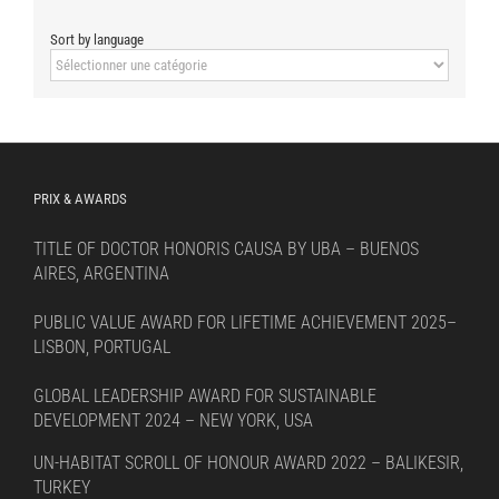
Sort by language
Sort
by
language
PRIX & AWARDS
TITLE OF DOCTOR HONORIS CAUSA BY UBA – BUENOS
AIRES, ARGENTINA
PUBLIC VALUE AWARD FOR LIFETIME ACHIEVEMENT 2025–
LISBON, PORTUGAL
GLOBAL LEADERSHIP AWARD FOR SUSTAINABLE
DEVELOPMENT 2024 – NEW YORK, USA
UN-HABITAT SCROLL OF HONOUR AWARD 2022 – BALIKESIR,
TURKEY