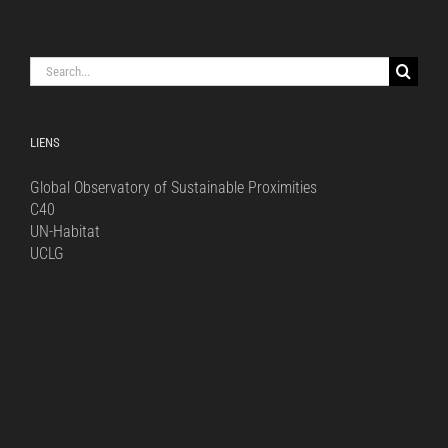
Search
for:
LIENS
Global Observatory of Sustainable Proximities
C40
UN-Habitat
UCLG