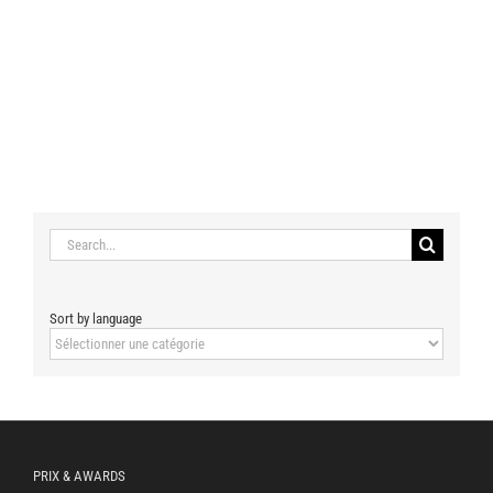
Search
for:
Sort by language
Sort
by
language
PRIX & AWARDS