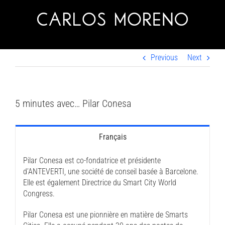
Skip
to
content
Previous
Next
5 minutes avec… Pilar Conesa
Français
Pilar Conesa est co-fondatrice et présidente
d’ANTEVERTI, une société de conseil basée à Barcelone.
Elle est également Directrice du Smart City World
Congress.
Pilar Conesa est une pionnière en matière de Smarts