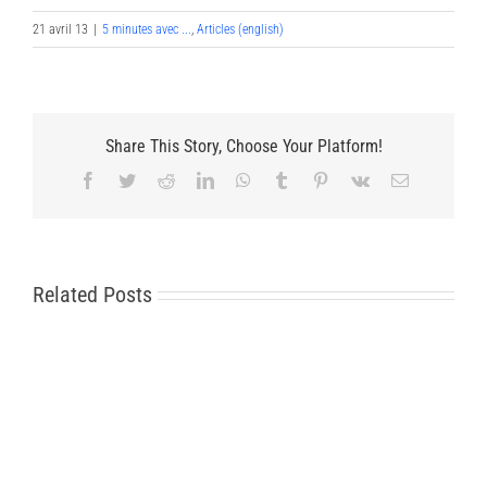
21 avril 13
|
5 minutes avec ...
,
Articles (english)
Share This Story, Choose Your Platform!
Facebook
Twitter
Reddit
LinkedIn
WhatsApp
Tumblr
Pinterest
Vk
Email
Related Posts