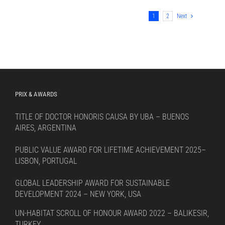
1
2
Next
PRIX & AWARDS
TITLE OF DOCTOR HONORIS CAUSA BY UBA – BUENOS
AIRES, ARGENTINA
PUBLIC VALUE AWARD FOR LIFETIME ACHIEVEMENT 2025–
LISBON, PORTUGAL
GLOBAL LEADERSHIP AWARD FOR SUSTAINABLE
DEVELOPMENT 2024 – NEW YORK, USA
UN-HABITAT SCROLL OF HONOUR AWARD 2022 – BALIKESIR,
TURKEY