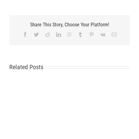
Share This Story, Choose Your Platform!
Facebook
Twitter
Reddit
LinkedIn
WhatsApp
Tumblr
Pinterest
Vk
Email
Related Posts