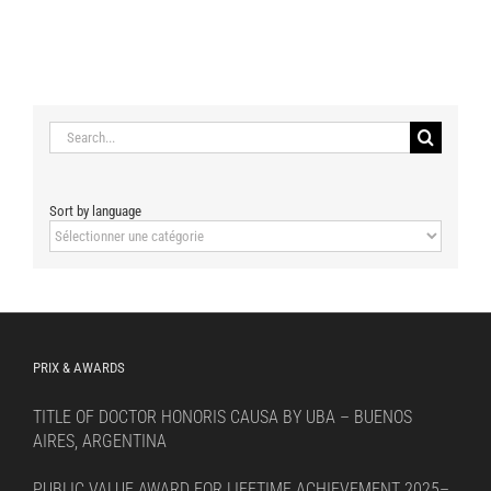
Search
for:
Sort by language
Sort
by
language
PRIX & AWARDS
TITLE OF DOCTOR HONORIS CAUSA BY UBA – BUENOS
AIRES, ARGENTINA
PUBLIC VALUE AWARD FOR LIFETIME ACHIEVEMENT 2025–