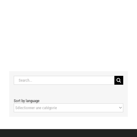
Search
for:
Sort by language
Sort
by
language