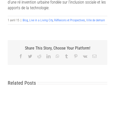
d’une ré invention urbaine fondée sur l’inclusion sociale et les
apports de la technologie.
1 avril 15
|
Blog
,
Live in a Living City
,
Réflexions et Prospectives
,
Ville de demain
Share This Story, Choose Your Platform!
Facebook
Twitter
Reddit
LinkedIn
WhatsApp
Tumblr
Pinterest
Vk
Email
Related Posts