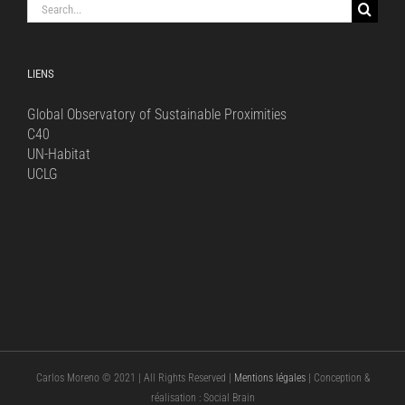
Search
for:
LIENS
Global Observatory of Sustainable Proximities
C40
UN-Habitat
UCLG
Carlos Moreno © 2021 | All Rights Reserved |
Mentions légales
| Conception &
réalisation : Social Brain