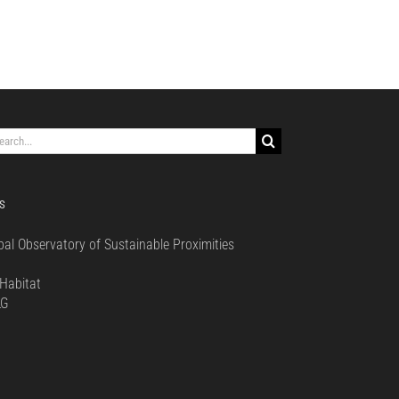
rch
S
bal Observatory of Sustainable Proximities
0
Habitat
LG