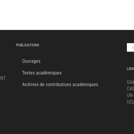
PUBLICATIONS
Sea
for:
Ouvrages
LIEN
Textes académiques
ENT
Glo
Archives de contributions académiques
C4
UN-
UC