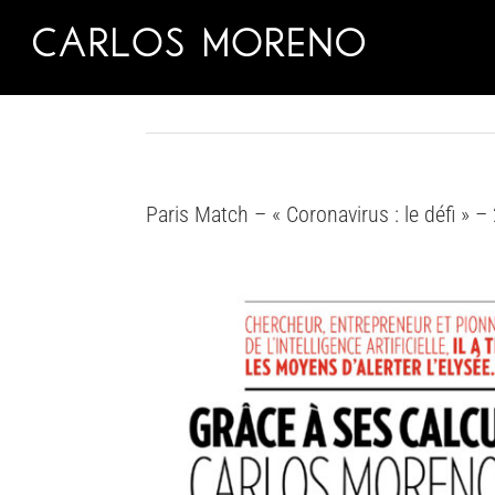
Skip
to
content
Paris Match – « Coronavirus : le défi » – 