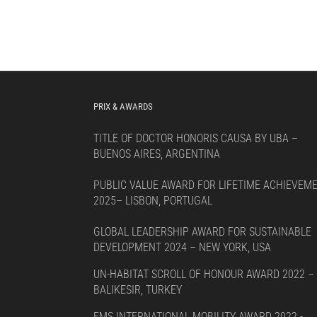
PRIX & AWARDS
TITLE OF DOCTOR HONORIS CAUSA BY UBA –
BUENOS AIRES, ARGENTINA
PUBLIC VALUE AWARD FOR LIFETIME ACHIEVEM
2025– LISBON, PORTUGAL
GLOBAL LEADERSHIP AWARD FOR SUSTAINABLE
DEVELOPMENT 2024 – NEW YORK, USA
UN-HABITAT SCROLL OF HONOUR AWARD 2022 –
BALIKESIR, TURKEY
EMS INTERNATIONAL MOBILITY AWARD 2022 -