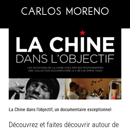
Skip
to
content
La Chine dans l’objectif, un documentaire exceptionnel
Découvrez et faites découvrir autour de