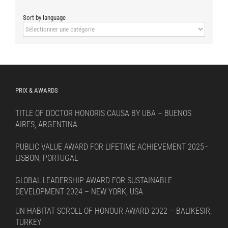
Sort by language
Sort
by
language
PRIX & AWARDS
TITLE OF DOCTOR HONORIS CAUSA BY UBA – BUENOS
AIRES, ARGENTINA
PUBLIC VALUE AWARD FOR LIFETIME ACHIEVEMENT 2025–
LISBON, PORTUGAL
GLOBAL LEADERSHIP AWARD FOR SUSTAINABLE
DEVELOPMENT 2024 – NEW YORK, USA
UN-HABITAT SCROLL OF HONOUR AWARD 2022 – BALIKESIR,
TURKEY