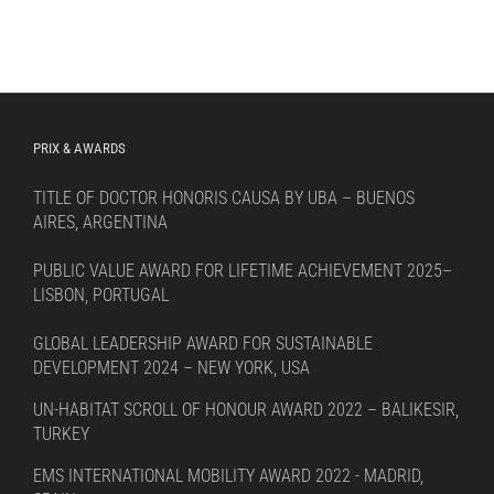
PRIX & AWARDS
TITLE OF DOCTOR HONORIS CAUSA BY UBA – BUENOS
AIRES, ARGENTINA
PUBLIC VALUE AWARD FOR LIFETIME ACHIEVEMENT 2025–
LISBON, PORTUGAL
GLOBAL LEADERSHIP AWARD FOR SUSTAINABLE
DEVELOPMENT 2024 – NEW YORK, USA
UN-HABITAT SCROLL OF HONOUR AWARD 2022 – BALIKESIR,
TURKEY
EMS INTERNATIONAL MOBILITY AWARD 2022 - MADRID,