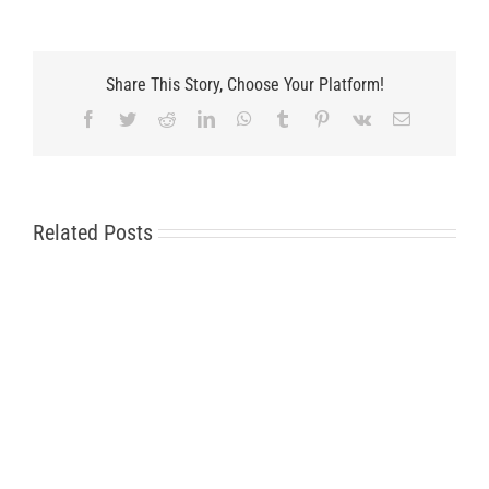
Share This Story, Choose Your Platform!
Facebook
Twitter
Reddit
LinkedIn
WhatsApp
Tumblr
Pinterest
Vk
Email
Related Posts