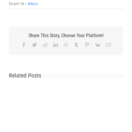
24 avril 18
|
Médias
Share This Story, Choose Your Platform!
Facebook
Twitter
Reddit
LinkedIn
WhatsApp
Tumblr
Pinterest
Vk
Email
Related Posts