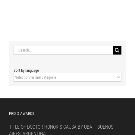
Search
for:
Sort by language
Sort
by
language
PRIX & AWARDS
TITLE OF DOCTOR HONORIS CAUSA BY UBA – BUENOS
AIRES, ARGENTINA