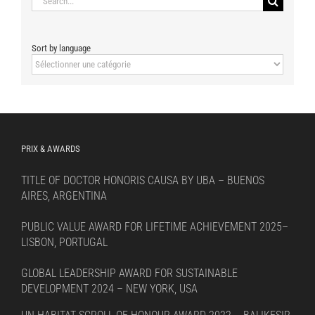
for:
Sort by language
Sort
by
language
PRIX & AWARDS
TITLE OF DOCTOR HONORIS CAUSA BY UBA – BUENOS
AIRES, ARGENTINA
PUBLIC VALUE AWARD FOR LIFETIME ACHIEVEMENT 2025–
LISBON, PORTUGAL
GLOBAL LEADERSHIP AWARD FOR SUSTAINABLE
DEVELOPMENT 2024 – NEW YORK, USA