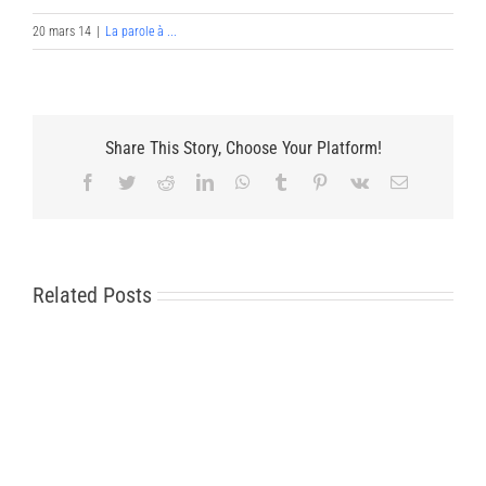
20 mars 14
|
La parole à ...
Share This Story, Choose Your Platform!
Facebook
Twitter
Reddit
LinkedIn
WhatsApp
Tumblr
Pinterest
Vk
Email
Related Posts