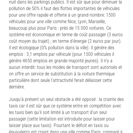
nuit dans les parkings publics. Il est sûr que pour diminuer la
pollution de 50% il faut des flottes importantes de véhicules
pour une offre rapide et offerte à un grand nombre: 1500
véhicules pour une ville comme Nice, Lyon, Marseille,
beaucoup plus pour Paris : près de 15 000 voitures. Ce
système est économique en terme de coût passager (3 euros
coût moyen du trajet) ; en terme d’énergie (2 euros par jour).
Il est écologique (0% pollution dans la ville). Il génère des
emplois : 3,1 emplois par véhicule (pour 1500 véhicules il
génère 4650 emplois en grande majorité jeunes). Il n’y a
aucun interdit: tous les modes de transport sont autorisés et
on offre un service de substitution à la voiture thermique
particulière dont seule l’attractivité ferait délaisser cette
dernière.
Jusqu’à présent un seul obstacle a été opposé : la crainte des
taxis car il est sûr que ce système entre en compétition avec
les taxis bien qu’il soit limité à un transport d’un seul
passager (cette limitation est introduite pour laisser pour
laisser place aux taxis). Pourtant le déficit en taxis ou
équivalents est criant dans une ville comme Paris, comparé à