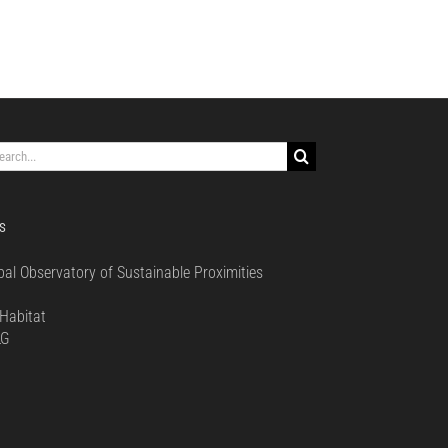
rch
S
bal Observatory of Sustainable Proximities
0
Habitat
LG