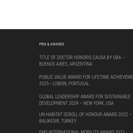
PRIX & AWARDS
TITLE OF DOCTOR HONORIS CAUSA BY UBA –
BUENOS AIRES, ARGENTINA
PUBLIC VALUE AWARD FOR LIFETIME ACHIEVEM
2025– LISBON, PORTUGAL
GLOBAL LEADERSHIP AWARD FOR SUSTAINABLE
DEVELOPMENT 2024 – NEW YORK, USA
UN-HABITAT SCROLL OF HONOUR AWARD 2022 –
BALIKESIR, TURKEY
EMS INTERNATIONAL MOBILITY AWARD 2022 -