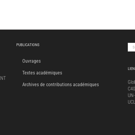
PUBLICATIONS
Sea
for:
Ouvrages
LIEN
Textes académiques
ENT
Glo
Archives de contributions académiques
C4
UN-
UC