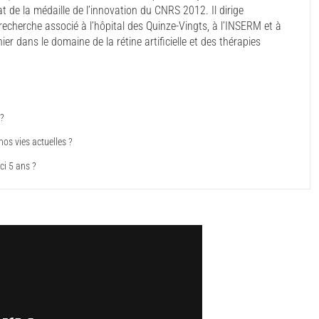
t de la médaille de l’innovation du CNRS 2012. Il dirige
e recherche associé à l’hôpital des Quinze-Vingts, à l’INSERM et à
nier dans le domaine de la rétine artificielle et des thérapies
 ?
os vies actuelles ?
ci 5 ans ?