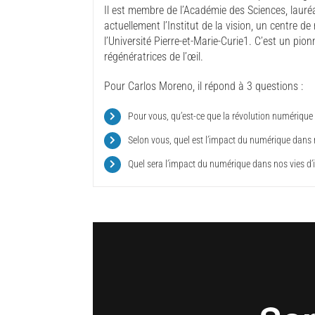
Il est membre de l’Académie des Sciences, lauréa
actuellement l’Institut de la vision, un centre d
l’Université Pierre-et-Marie-Curie1. C’est un pion
régénératrices de l’œil.
Pour Carlos Moreno, il répond à 3 questions :
Pour vous, qu’est-ce que la révolution numérique
Selon vous, quel est l’impact du numérique dans n
Quel sera l’impact du numérique dans nos vies d’i