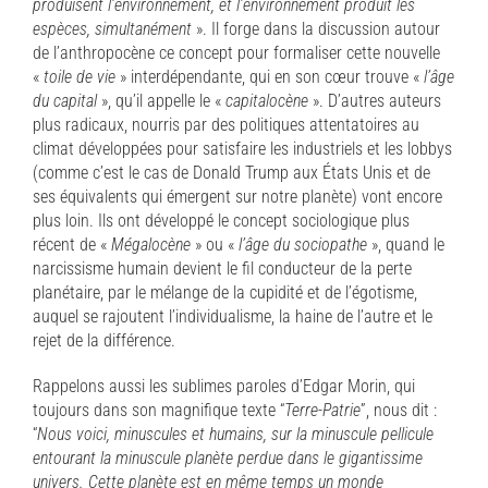
produisent l’environnement, et l’environnement produit les
espèces, simultanément
». Il forge dans la discussion autour
de l’anthropocène ce concept pour formaliser cette nouvelle
«
toile de vie
» interdépendante, qui en son cœur trouve «
l’âge
du capital
», qu’il appelle le «
capitalocène
». D’autres auteurs
plus radicaux, nourris par des politiques attentatoires au
climat développées pour satisfaire les industriels et les lobbys
(comme c’est le cas de Donald Trump aux États Unis et de
ses équivalents qui émergent sur notre planète) vont encore
plus loin. Ils ont développé le concept sociologique plus
récent de «
Mégalocène
» ou «
l’âge du sociopathe
», quand le
narcissisme humain devient le fil conducteur de la perte
planétaire, par le mélange de la cupidité et de l’égotisme,
auquel se rajoutent l’individualisme, la haine de l’autre et le
rejet de la différence.
Rappelons aussi les sublimes paroles d’Edgar Morin, qui
toujours dans son magnifique texte “
Terre-Patrie
”, nous dit :
“
Nous voici, minuscules et humains, sur la minuscule pellicule
entourant la minuscule planète perdue dans le gigantissime
univers. Cette planète est en même temps un monde