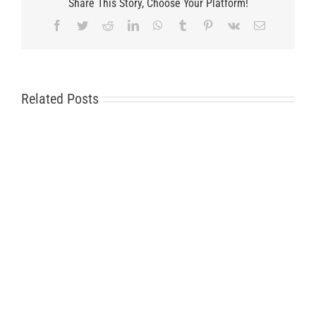
Share This Story, Choose Your Platform!
Facebook
Twitter
Reddit
LinkedIn
WhatsApp
Tumblr
Pinterest
Vk
Email
Related Posts