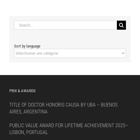
Search
for:
Sort by language
Sort
by
language
PRIX & AWARDS
TITLE OF DOCTOR HONORIS CAUSA BY UBA – BUENOS
AIRES, ARGENTINA
PUBLIC VALUE AWARD FOR LIFETIME ACHIEVEMENT 2025–
LISBON, PORTUGAL