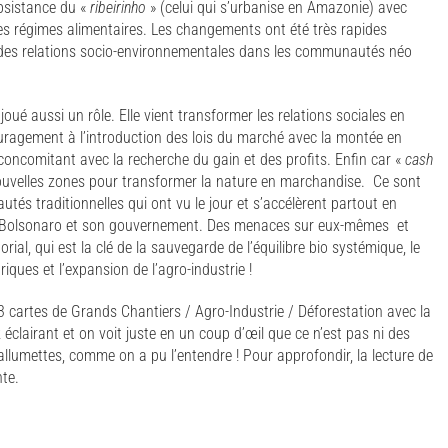
bsistance du «
ribeirinho
» (celui qui s’urbanise en Amazonie) avec
es régimes alimentaires. Les changements ont été très rapides
n des relations socio-environnementales dans les communautés néo
joué aussi un rôle. Elle vient transformer les relations sociales en
ouragement à l’introduction des lois du marché avec la montée en
concomitant avec la recherche du gain et des profits. Enfin car «
cash
nouvelles zones pour transformer la nature en marchandise. Ce sont
 traditionnelles qui ont vu le jour et s’accélèrent partout en
 de Bolsonaro et son gouvernement. Des menaces sur eux-mêmes et
orial, qui est la clé de la sauvegarde de l’équilibre bio systémique, le
iques et l’expansion de l’agro-industrie !
3 cartes de Grands Chantiers / Agro-Industrie / Déforestation avec la
éclairant et on voit juste en un coup d’œil que ce n’est pas ni des
allumettes, comme on a pu l’entendre ! Pour approfondir, la lecture de
nte.