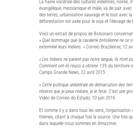
La haine viscérale des cultures indiennes, noires,
évangélique, messianique et mâle, va de pair avec la
des terres, urbanisation sauvage et le tout avec la
déforestation est axée pour le soja et l’élevage de 
Voici un extrait de propos de Bolsonaro concernant
«
Quel dommage que la cavalerie brésilienne ne se so
exterminé leurs Indiens.
» Correio Braziliense, 12 av
«
Les Indiens ne parlent pas notre langue, ils n’ont 
Comment ont-ils réussi à obtenir 13% du territoire n
Campo Grande News, 22 avril 2015
«
Cette politique unilatérale de démarcation des terr
réserve que je peux réduire, je le ferai. C’est une g
Vidéo de Correio do Estado, 10 juin 2016
Et comme il y a dans tous les sens, l’organisation 
thèmes, citant à chaque fois la source. Une fois q
dans laquelle nous sommes en Amazonie.