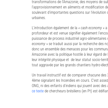
transformations de l’Amazonie, des moyens de su
l’approvisionnement en aliments et modification d
soulevant d’importantes questions sur l’évolutio
urbaines.
L’introduction également de la
« cash economy »
a 
profondeur et est venue signifier également l’enc
puissance de process industriel agro-alimentaires 
economy
» se traduit aussi par la recherche des 
donc un ensemble des menaces pour les communautés
Amazonie avec la politique hostile à leur égard
leur intégrité physique et de leur statut socio-territ
tout aggravée par les grands chantiers hydro-électr
Un travail instructif est de comparer chacune des 
4ème signalant les Incendies en cours. C’est assez 
ONG, ni des enfants d’indiens qui jouent avec des 
ce texte
de chercheurs brésiliens (en Pt) est édifia