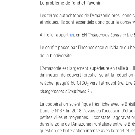
Le problème de fond et l’avenir
Les terres autochtones de l’Amazonie brésilienne c
ethniques. Ils sont essentiels donc pour la conserv
A lire le rapport
ici
, en EN “
Indigenous Lands in the 
Le conflit passe par l’inconscience suicidaire du
de la biodiversité
L’Amazonie est largement supérieure en taille à l
diminution du couvert forestier serait la réductio
relâcher jusqu’à 60 GtCO
vers l’atmosphère. Lire à
2
changements climatiques
? »
La coopération scientifique très riche avec le Brésil
Dans le N°37 fin 2018, j’avais eu l’occasion d’étud
petites villes et moyennes. Il constate l’aggravatio
dans la zone de l’Amazonie frontalière entre le Brés
question de l’interaction intense avec la forêt et l