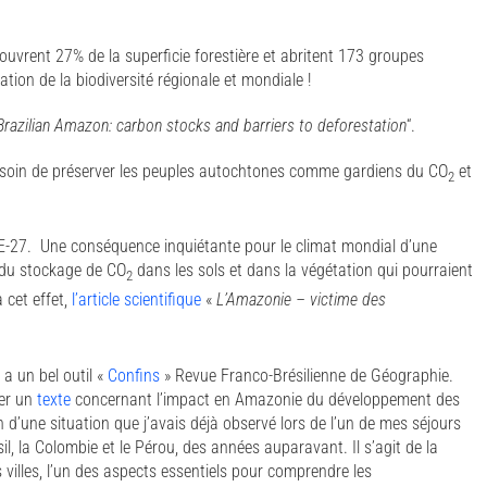
ouvrent 27% de la superficie forestière et abritent 173 groupes
ation de la biodiversité régionale et mondiale !
Brazilian Amazon: carbon stocks and barriers to deforestation
“.
 besoin de préserver les peuples autochtones comme gardiens du CO
et
2
’UE-27. Une conséquence inquiétante pour le climat mondial d’une
n du stockage de CO
dans les sols et dans la végétation qui pourraient
2
 cet effet,
l’article scientifique
«
L’Amazonie – victime des
 a un bel outil «
Confins
» Revue Franco-Brésilienne de Géographie.
ier un
texte
concernant l’impact en Amazonie du développement des
n d’une situation que j’avais déjà observé lors de l’un de mes séjours
il, la Colombie et le Pérou, des années auparavant. Il s’agit de la
es villes, l’un des aspects essentiels pour comprendre les