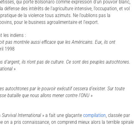
 métisses, qui porte Bolsonaro comme expression d’un pouvoir blanc,
 défense des intérêts de l’agriculture intensive, l’occupation, et vol
 pratique de la violence tous azimuts. Ne l’oublions pas la
bovins, pour le business agroalimentaire et l’export.
 les indiens :
it pas montrée aussi efficace que les Américains. Eux, ils ont
ril 1998
pas d’argent, ils n’ont pas de culture. Ce sont des peuples autochtones.
ational
»
es autochtones par le pouvoir exécutif cessera d’exister. Sur toute
rosse bataille que nous allons mener contre l’ONU
»
«
Survival International
» a fait une glaçante
compilation
, classée par
ue on a pris connaissance, on comprend mieux alors la terrible spirale