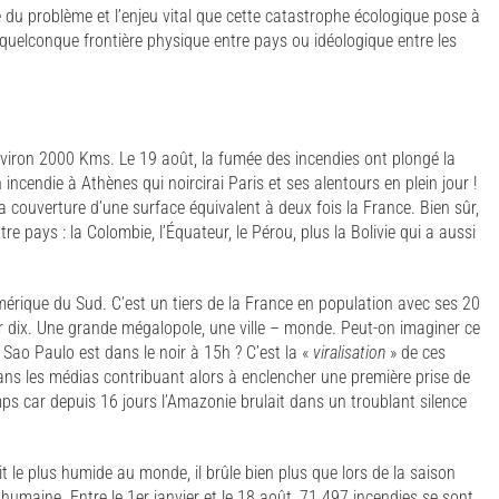
té du problème et l’enjeu vital que cette catastrophe écologique pose à
quelconque frontière physique entre pays ou idéologique entre les
nviron 2000 Kms. Le 19 août, la fumée des incendies ont plongé la
n incendie à Athènes qui noircirai Paris et ses alentours en plein jour !
a couverture d’une surface équivalent à deux fois la France. Bien sûr,
pays : la Colombie, l’Équateur, le Pérou, plus la Bolivie qui a aussi
Amérique du Sud. C’est un tiers de la France en population avec ses 20
sur dix. Une grande mégalopole, une ville – monde. Peut-on imaginer ce
Sao Paulo est dans le noir à 15h ? C’est la «
viralisation
» de ces
s les médias contribuant alors à enclencher une première prise de
emps car depuis 16 jours l’Amazonie brulait dans un troublant silence
it le plus humide au monde, il brûle bien plus que lors de la saison
humaine. Entre le 1er janvier et le 18 août, 71 497 incendies se sont