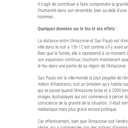
Il s’agit de contribuer à faire comprendre la gravi
l’humanité dans son ensemble, bien au-delà d’une 
hommes :
Quelques données sur le feu et ses effets :
La distance entre l’Amazonie et Sao Paulo est d’e
ville dans le noir à 15h ! C’est comme s’il y avait u
Rien que la fumée, elle a représenté à ce moment l
son expansion continue, touchant maintenant quatre 
le feu dans une partie de sa région de l’Amazonie.
Sao Paulo est la ville-monde la plus peuplée de l’
million d’Habitants, soit un brésilien qu’y habite 
qui se passe quand l’Amazonie brûle et à 2000 km 
images dystopiques qui ont commencé à percer dan
conscience de la gravité de la situation. Il était t
médiatique mais plus grave encore politique.
Car effectivement, bien que l’Amazonie soit l’endro
sèche, qui a commencée, par des actions d’origine 