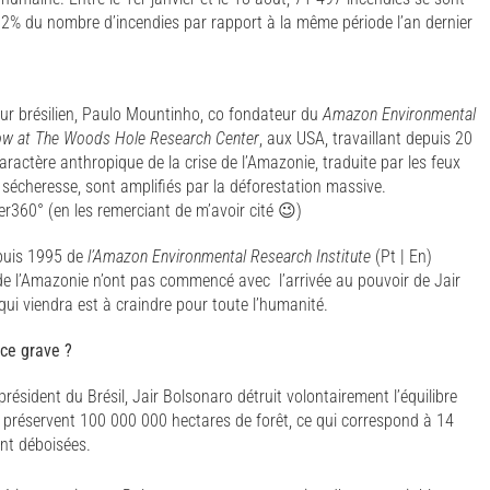
2% du nombre d’incendies par rapport à la même période l’an dernier
cheur brésilien, Paulo Mountinho, co fondateur du
Amazon Environmental
llow at The Woods Hole Research Center
, aux USA, travaillant depuis 20
ractère anthropique de la crise de l’Amazonie, traduite par les feux
 sécheresse, sont amplifiés par la déforestation massive.
r360° (en les remerciant de m’avoir cité 😉)
epuis 1995 de
l’Amazon Environmental Research Institute
(Pt | En)
 de l’Amazonie n’ont pas commencé avec l’arrivée au pouvoir de Jair
 qui viendra est à craindre pour toute l’humanité.
ce grave ?
résident du Brésil, Jair Bolsonaro détruit volontairement l’équilibre
ls préservent 100 000 000 hectares de forêt, ce qui correspond à 14
ont déboisées.